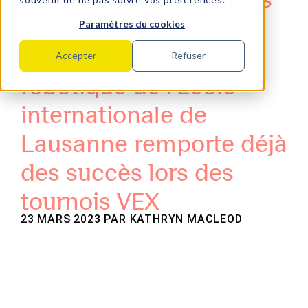
défis en équipe... » Le
Paramètres du cookies
premier club de
Accepter
Refuser
robotique de l'École
internationale de
Lausanne remporte déjà
des succès lors des
tournois VEX
23 MARS 2023 PAR
KATHRYN MACLEOD