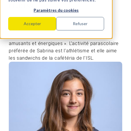
ETUDIANTE
Paramètres du cookies
Sabrina a rejoint ISL en 2010. Elle décrit ISL
comme une communauté qui fait ressortir le
Accepter
Refuser
meilleur des élèves, des enseignants et des
parents. Elle aime ses cours, car ils sont «
amusants et énergiques ». L’activité parascolaire
préférée de Sabrina est l’athlétisme et elle aime
les sandwichs de la cafétéria de l’ISL.