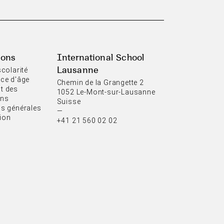
ions
International School
Lausanne
scolarité
nce d'âge
Chemin de la Grangette 2
t des
1052 Le-Mont-sur-Lausanne
ons
Suisse
ns générales
—
ion
+41 21 560 02 02